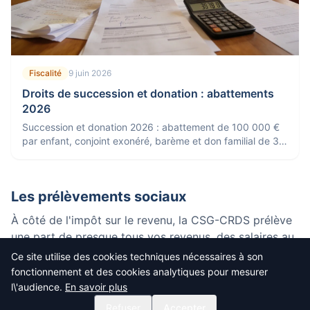
Fiscalité
9 juin 2026
Droits de succession et donation : abattements
2026
Succession et donation 2026 : abattement de 100 000 €
par enfant, conjoint exonéré, barème et don familial de 31
865 €. Comment transmettre moins cher.
Les prélèvements sociaux
À côté de l'impôt sur le revenu, la CSG-CRDS prélève
une part de presque tous vos revenus, des salaires au
capital, avec une fraction déductible souvent ignorée.
Ce site utilise des cookies techniques nécessaires à son
fonctionnement et des cookies analytiques pour mesurer
l\'audience.
En savoir plus
Refuser
Accepter