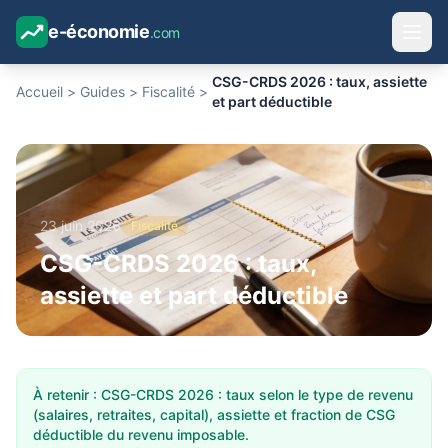
e-économie
.com
CSG-CRDS 2026 : taux, assiette
Accueil
>
Guides
>
Fiscalité
>
et part déductible
23 juin 2026
Fiscalité
CSG-CRDS 2026 : taux,
assiette et part déductible
À retenir : CSG-CRDS 2026 : taux selon le type de revenu
(salaires, retraites, capital), assiette et fraction de CSG
déductible du revenu imposable.