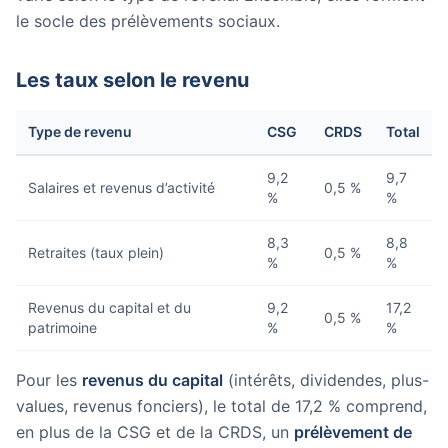
le socle des prélèvements sociaux.
Les taux selon le revenu
Type de revenu
CSG
CRDS
Total
9,2
9,7
Salaires et revenus d’activité
0,5 %
%
%
8,3
8,8
Retraites (taux plein)
0,5 %
%
%
Revenus du capital et du
9,2
17,2
0,5 %
patrimoine
%
%
Pour les
revenus du capital
(intérêts, dividendes, plus-
values, revenus fonciers), le total de 17,2 % comprend,
en plus de la CSG et de la CRDS, un
prélèvement de