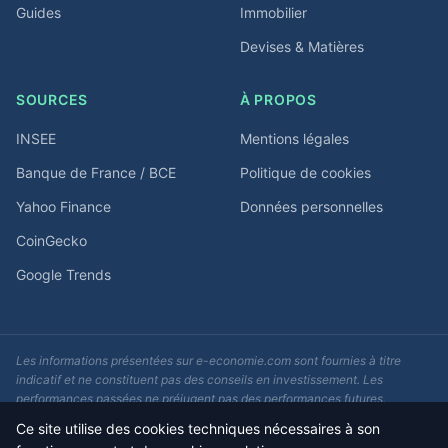
Guides
Immobilier
Devises & Matières
SOURCES
À PROPOS
INSEE
Mentions légales
Banque de France / BCE
Politique de cookies
Yahoo Finance
Données personnelles
CoinGecko
Google Trends
Les informations présentées sur e-economie.com sont fournies à titre
indicatif et ne constituent pas des conseils en investissement. Les
performances passées ne préjugent pas des performances futures.
Consultez un conseiller financier avant toute décision d'investissement.
Ce site utilise des cookies techniques nécessaires à son