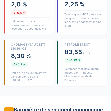
2,0 %
2,25 %
↓-0,8 pt
Taux auquel la BCE prête aux
banques — quand il baisse,
Indice des prix à la
les crédits deviennent moins
consommation — mesure
chers
l'évolution du coût de la vie
CHOMAGE (TAUX BIT)
PETROLE BRENT
(2026-Q2)
83,55
USD
8,30 %
↑+1,29 %
↑+0,2 pt
Référence mondiale du prix
du pétrole — impacte
Part de la population active
directement le prix de
sans emploi, selon la
l'essence
définition du BIT
Baromètre de sentiment économique