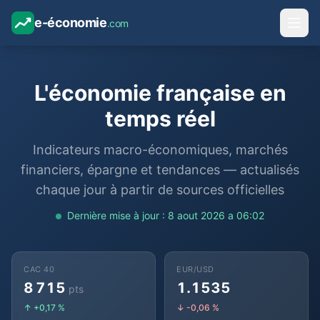
e-économie
.com
L'économie française
en
temps réel
Indicateurs macro-économiques, marchés
financiers, épargne et tendances — actualisés
chaque jour à partir de sources officielles
Dernière mise à jour : 8 aout 2026 a 06:02
CAC 40
EUR/USD
8 715
1.1535
pts
↑ +0,17 %
↓ -0,06 %