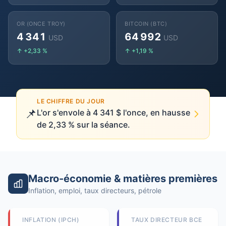
OR (ONCE TROY)
BITCOIN (BTC)
4 341
64 992
USD
USD
↑ +2,33 %
↑ +1,19 %
LE CHIFFRE DU JOUR
📌
L'or s'envole à 4 341 $ l'once, en hausse
de 2,33 % sur la séance.
Macro-économie & matières premières
Inflation, emploi, taux directeurs, pétrole
INFLATION (IPCH)
TAUX DIRECTEUR BCE