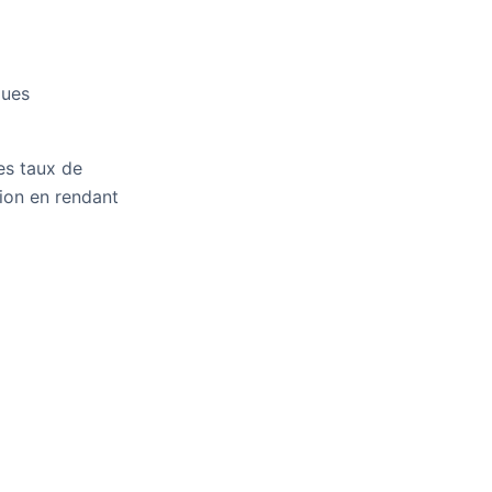
ques
es taux de
tion en rendant