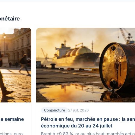
onétaire
Conjoncture
27 juil. 2026
une semaine
Pétrole en feu, marchés en pause : la se
économique du 20 au 24 juillet
ctions, euro
Brent à +9,83 %, or au plus haut, marchés actio