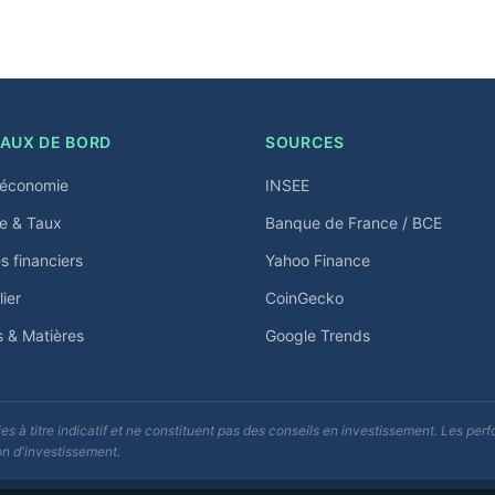
AUX DE BORD
SOURCES
économie
INSEE
e & Taux
Banque de France / BCE
 financiers
Yahoo Finance
ier
CoinGecko
s & Matières
Google Trends
s à titre indicatif et ne constituent pas des conseils en investissement. Les p
on d'investissement.