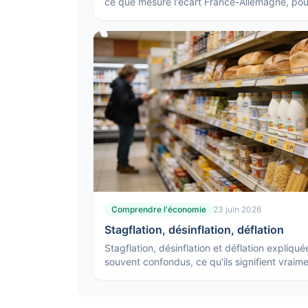
ce que mesure l'écart France-Allemagne, pour
bouge et ce qu'une courbe inversée signale.
Comprendre l'économie
23 juin 2026
Stagflation, désinflation, déflation
Stagflation, désinflation et déflation expliqué
souvent confondus, ce qu'ils signifient vraime
pourquoi ils n'appellent pas les mêmes répon