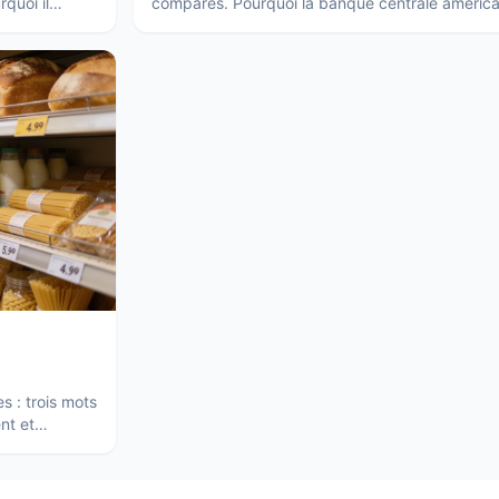
quoi il
comparés. Pourquoi la banque centrale américai
BCE ne réagissent pas toujours de la même faç
es : trois mots
nt et
ses.