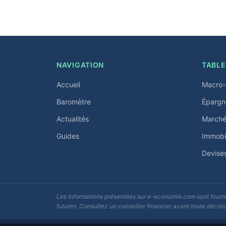
NAVIGATION
TABLE
Accueil
Macro-
Baromètre
Épargn
Actualités
Marchés
Guides
Immobil
Devise
Les informations présentées sur e-economie.com sont fournie
futures. Consultez un conseiller financier avant toute décisi