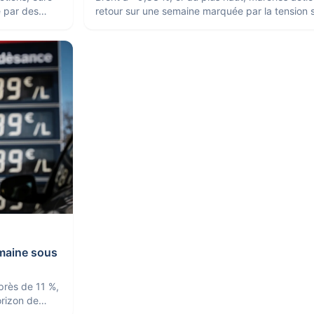
e par des
retour sur une semaine marquée par la tension s
matières premières.
emaine sous
 près de 11 %,
orizon de