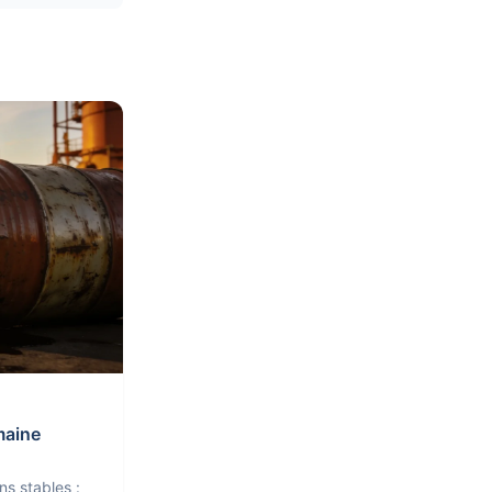
maine
ns stables :