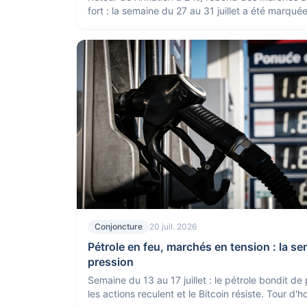
fort : la semaine du 27 au 31 juillet a été marqué
signaux rassurants pour l'économie.
Conjoncture
20 juil. 2026
Pétrole en feu, marchés en tension : la s
pression
Semaine du 13 au 17 juillet : le pétrole bondit de
les actions reculent et le Bitcoin résiste. Tour d'h