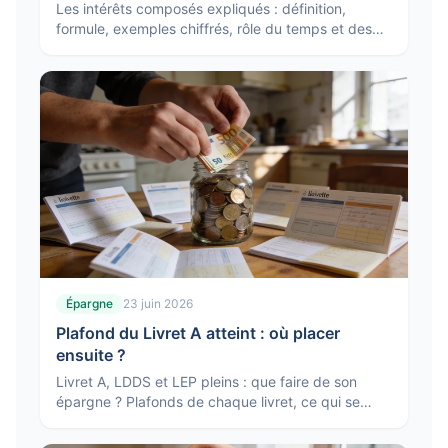
Les intérêts composés expliqués : définition,
formule, exemples chiffrés, rôle du temps et des
frais, et comment en profiter pour faire grossir son
épargne.
Épargne
23 juin 2026
Plafond du Livret A atteint : où placer
ensuite ?
Livret A, LDDS et LEP pleins : que faire de son
épargne ? Plafonds de chaque livret, ce qui se
passe une fois saturé, et où placer la suite selon
votre horizon.