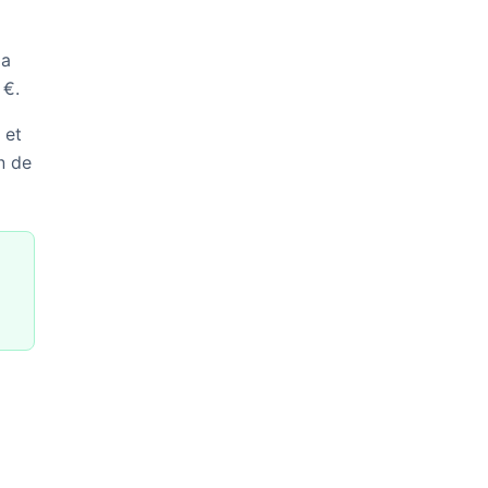
la
 €.
 et
n de