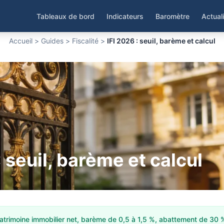
Tableaux de bord
Indicateurs
Baromètre
Actual
Accueil
>
Guides
>
Fiscalité
>
IFI 2026 : seuil, barème et calcul
: seuil, barème et calcul
 patrimoine immobilier net, barème de 0,5 à 1,5 %, abattement de 30 