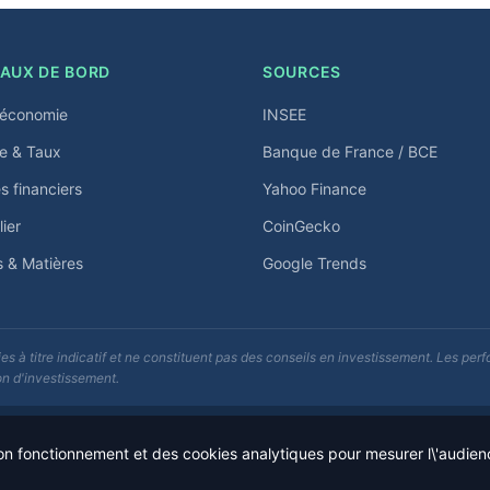
AUX DE BORD
SOURCES
économie
INSEE
e & Taux
Banque de France / BCE
 financiers
Yahoo Finance
ier
CoinGecko
s & Matières
Google Trends
s à titre indicatif et ne constituent pas des conseils en investissement. Les p
on d'investissement.
son fonctionnement et des cookies analytiques pour mesurer l\'audie