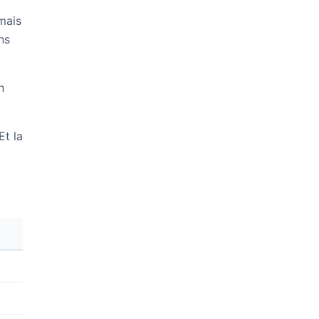
 mais
ns
n
Et la