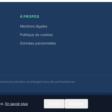
À PROPOS
Mentions légales
Politique de cookies
Données personnelles
erformances passées ne préjugent pas des performances
Données actualisées quotidiennement
nce.
En savoir plus
Refuser
Accepter