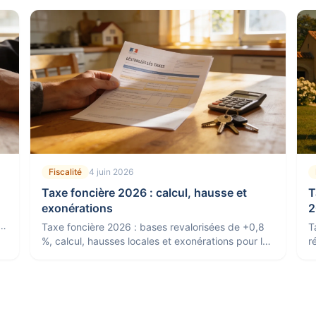
Fiscalité
4 juin 2026
Taxe foncière 2026 : calcul, hausse et
T
exonérations
2
r
Taxe foncière 2026 : bases revalorisées de +0,8
T
%, calcul, hausses locales et exonérations pour les
r
seniors, revenus modestes et logements neufs.
s
t