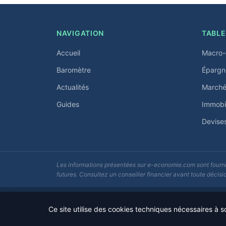
NAVIGATION
TABLE
Accueil
Macro-
Baromètre
Épargn
Actualités
Marchés
Guides
Immobil
Devise
Les informations présentées sur e-economie.com sont fournie
futures. Consultez un conseiller financier avant toute décisi
© 2026 e-economie.com - F5Media. Tous droits réservés.
Ce site utilise des cookies techniques nécessaires à 
Impact-Site-Verification: c181dc67-eebf-4786-a751-e55594096f6f