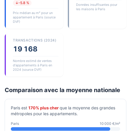
↓-5.8 %
Données insuffisantes pour
les maisons à Paris
Prix médian au m² pour un
appartement à Paris (source
DVF)
TRANSACTIONS (2024)
19 168
Nombre estimé de ventes
d'appartements à Paris en
2024 (source DVF)
Comparaison avec la moyenne nationale
Paris est
170% plus cher
que la moyenne des grandes
métropoles pour les appartements.
Paris
10 000 €/m²