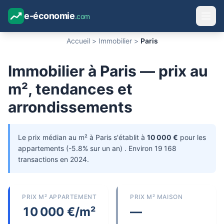
e-économie
.com
Accueil
>
Immobilier
>
Paris
Immobilier à Paris — prix au
m², tendances et
arrondissements
Le prix médian au m² à Paris s'établit à
10 000 €
pour les
appartements (-5.8% sur un an) . Environ 19 168
transactions en 2024.
PRIX M² APPARTEMENT
PRIX M² MAISON
10 000 €/m²
—