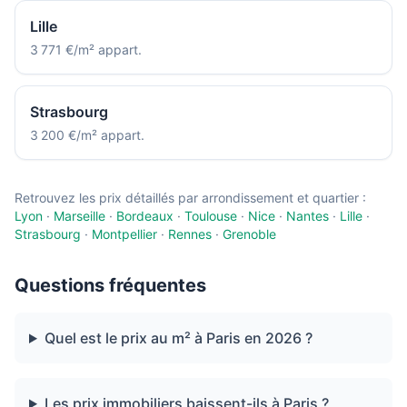
Lille
3 771 €/m² appart.
Strasbourg
3 200 €/m² appart.
Retrouvez les prix détaillés par arrondissement et quartier :
Lyon
·
Marseille
·
Bordeaux
·
Toulouse
·
Nice
·
Nantes
·
Lille
·
Strasbourg
·
Montpellier
·
Rennes
·
Grenoble
Questions fréquentes
Quel est le prix au m² à Paris en 2026 ?
Les prix immobiliers baissent-ils à Paris ?