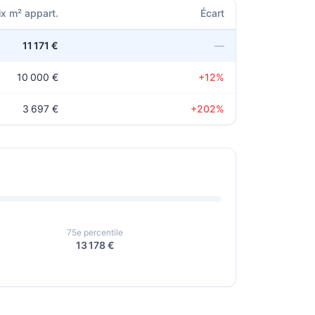
ix m² appart.
Écart
11 171 €
—
10 000 €
+12%
3 697 €
+202%
75e percentile
13 178 €