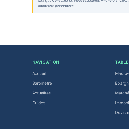
tant que Conseiller en Investissements Financiers (CIF). 
financière personnelle.
NAVIGATION
TABLE
Accueil
Macro-
Baromètre
Épargn
Actualités
Marchés
Guides
Immobil
Devise