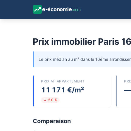
e-économie
.com
Prix immobilier Paris 
Le prix médian au m² dans le 16ème arrondissem
PRIX M² APPARTEMENT
PRI
11 171 €/m²
—
↓-5.0 %
Comparaison