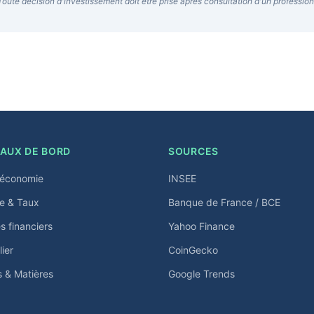
Toute décision d'investissement doit être prise après consultation d'un profession
AUX DE BORD
SOURCES
économie
INSEE
e & Taux
Banque de France / BCE
 financiers
Yahoo Finance
ier
CoinGecko
s & Matières
Google Trends