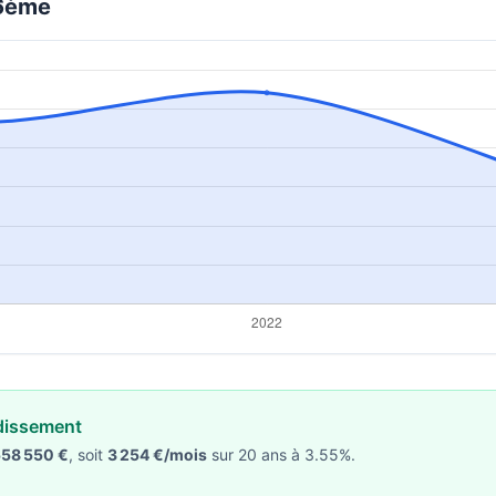
16ème
ndissement
58 550 €
, soit
3 254 €/mois
sur 20 ans à 3.55%.