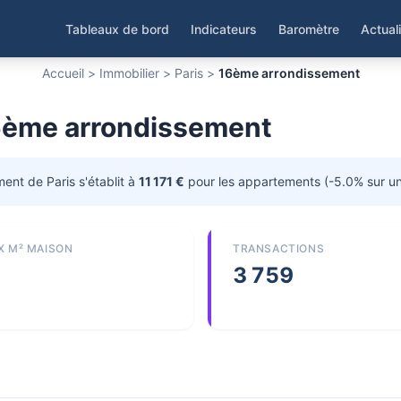
Tableaux de bord
Indicateurs
Baromètre
Actual
Accueil
>
Immobilier
>
Paris
>
16ème arrondissement
16ème arrondissement
ent de Paris s'établit à
11 171 €
pour les appartements (-5.0% sur un 
X M² MAISON
TRANSACTIONS
3 759