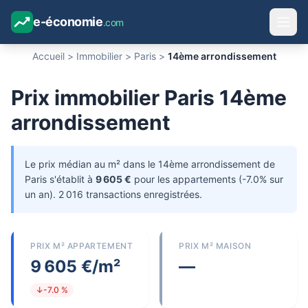
e-économie
.com
Accueil
>
Immobilier
>
Paris
>
14ème arrondissement
Prix immobilier Paris 14ème
arrondissement
Le prix médian au m² dans le 14ème arrondissement de
Paris s'établit à
9 605 €
pour les appartements (-7.0% sur
un an). 2 016 transactions enregistrées.
PRIX M² APPARTEMENT
PRIX M² MAISON
9 605 €/m²
—
↓-7.0 %