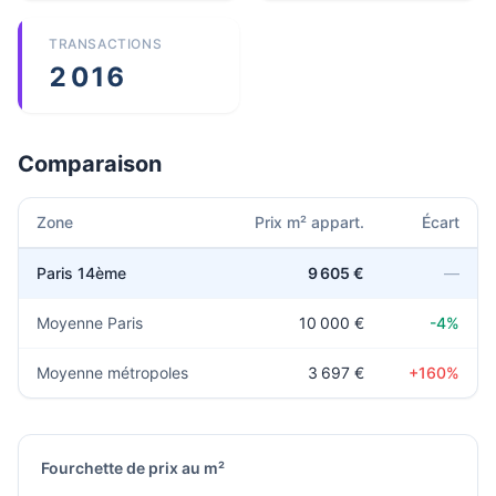
TRANSACTIONS
2 016
Comparaison
Zone
Prix m² appart.
Écart
Paris 14ème
9 605 €
—
Moyenne Paris
10 000 €
-4%
Moyenne métropoles
3 697 €
+160%
Fourchette de prix au m²