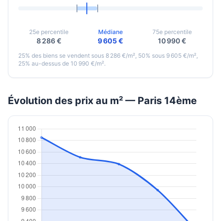
25e percentile
Médiane
75e percentile
8 286 €
9 605 €
10 990 €
25% des biens se vendent sous 8 286 €/m², 50% sous 9 605 €/m²,
25% au-dessus de 10 990 €/m².
Évolution des prix au m² — Paris 14ème