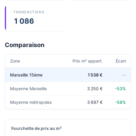
TRANSACTIONS
1 086
Comparaison
Zone
Prix m² appart.
Écart
Marseille 15ème
1 538 €
—
Moyenne Marseille
3 250 €
-53%
Moyenne métropoles
3 697 €
-58%
Fourchette de prix au m²