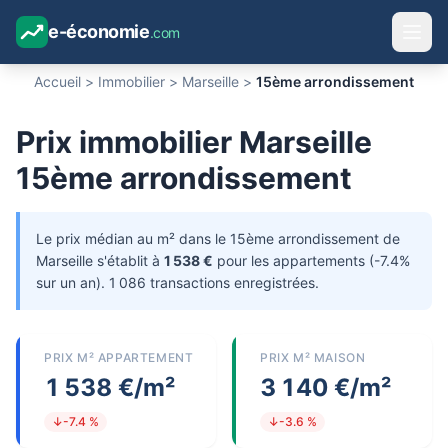
e-économie
.com
Accueil
>
Immobilier
>
Marseille
>
15ème arrondissement
Prix immobilier Marseille
15ème arrondissement
Le prix médian au m² dans le 15ème arrondissement de
Marseille s'établit à
1 538 €
pour les appartements (-7.4%
sur un an). 1 086 transactions enregistrées.
PRIX M² APPARTEMENT
PRIX M² MAISON
1 538 €/m²
3 140 €/m²
↓-7.4 %
↓-3.6 %