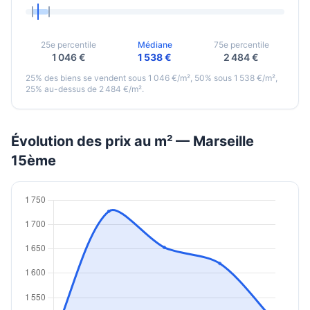
25e percentile
Médiane
75e percentile
1 046 €
1 538 €
2 484 €
25% des biens se vendent sous 1 046 €/m², 50% sous 1 538 €/m²,
25% au-dessus de 2 484 €/m².
Évolution des prix au m² — Marseille
15ème