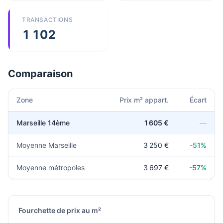
TRANSACTIONS
1 102
Comparaison
Zone
Prix m² appart.
Écart
Marseille 14ème
1 605 €
—
Moyenne Marseille
3 250 €
-51%
Moyenne métropoles
3 697 €
-57%
Fourchette de prix au m²