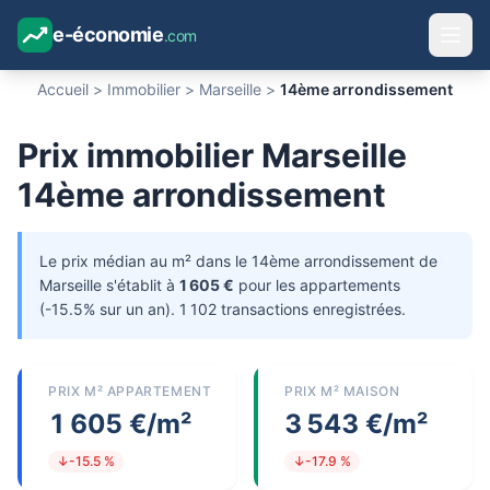
e-économie
.com
Accueil
>
Immobilier
>
Marseille
>
14ème arrondissement
Prix immobilier Marseille
14ème arrondissement
Le prix médian au m² dans le 14ème arrondissement de
Marseille s'établit à
1 605 €
pour les appartements
(-15.5% sur un an). 1 102 transactions enregistrées.
PRIX M² APPARTEMENT
PRIX M² MAISON
1 605 €/m²
3 543 €/m²
↓-15.5 %
↓-17.9 %