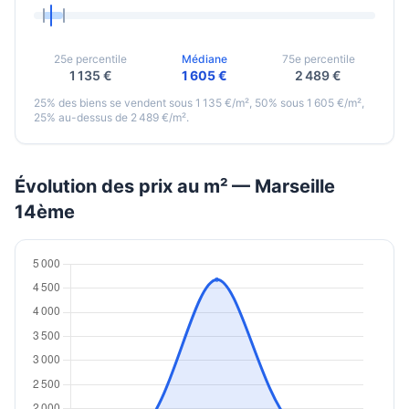
25e percentile
Médiane
75e percentile
1 135 €
1 605 €
2 489 €
25% des biens se vendent sous 1 135 €/m², 50% sous 1 605 €/m²,
25% au-dessus de 2 489 €/m².
Évolution des prix au m² — Marseille
14ème