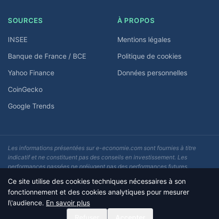
SOURCES
À PROPOS
INSEE
Mentions légales
Banque de France / BCE
Politique de cookies
Yahoo Finance
Données personnelles
CoinGecko
Google Trends
Les informations présentées sur e-economie.com sont fournies à titre
indicatif et ne constituent pas des conseils en investissement. Les
performances passées ne préjugent pas des performances futures.
Consultez un conseiller financier avant toute décision d'investissement.
Ce site utilise des cookies techniques nécessaires à son
fonctionnement et des cookies analytiques pour mesurer
© 2026 e-economie.com - F5Media. Tous droits réservés.
l\'audience.
En savoir plus
Données actualisées quotidiennement
Refuser
Accepter