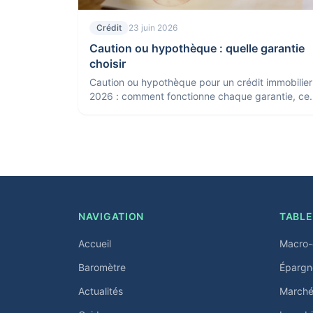
Crédit
23 juin 2026
Caution ou hypothèque : quelle garantie
choisir
Caution ou hypothèque pour un crédit immobilier
2026 : comment fonctionne chaque garantie, ce
qu'elle coûte et laquelle est la moins chère selon
votre cas.
NAVIGATION
TABLE
Accueil
Macro-
Baromètre
Épargn
Actualités
Marchés