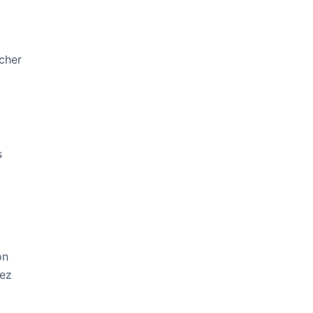
 cher
s
on
tez