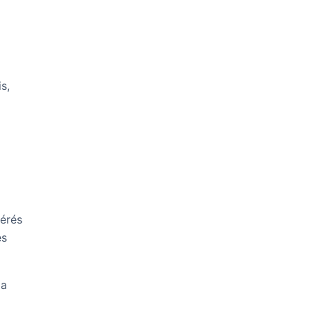
s,
férés
es
la