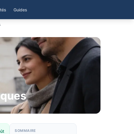
ités
Guides
s
sques
SOMMAIRE
oût