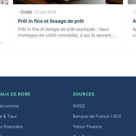
Crédit
23 juin 2026
Prêt in fine et lissage de prêt
A
Prêt in fine et lissage de prêt expliqués : deux
A
montages de crédit immobilier, à qui ils servent,
c
leur coût réel et leurs limites. Le point en 2026.
o
i
AUX DE BORD
SOURCES
économie
INSEE
e & Taux
Banque de France / BCE
 financiers
Yahoo Finance