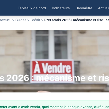
Tableaux de bord
Indicateurs
Baromètre
Actual
Accueil
>
Guides
>
Crédit
>
Prêt relais 2026 : mécanisme et risque
ais 2026 : mécanisme et ri
cheter avant d'avoir vendu, quel montant la banque avance, durée, c