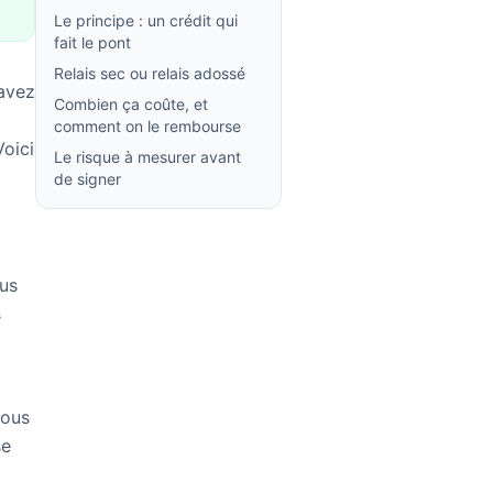
Le principe : un crédit qui
fait le pont
Relais sec ou relais adossé
’avez
Combien ça coûte, et
comment on le rembourse
Voici
Le risque à mesurer avant
de signer
ous
s
vous
se