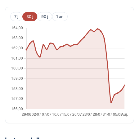
7 j
30 j
90 j
1 an