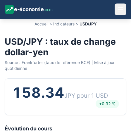
e-économie
.com
Accueil
>
Indicateurs
>
USD/JPY
USD/JPY : taux de change
dollar-yen
Source : Frankfurter (taux de référence BCE) | Mise à jour
quotidienne
158.34
JPY pour 1 USD
+0,32 %
Évolution du cours