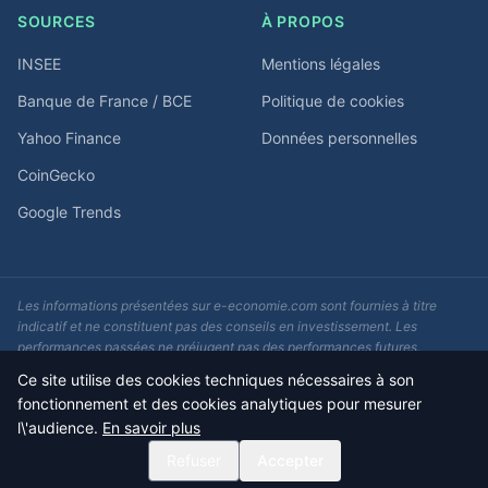
SOURCES
À PROPOS
INSEE
Mentions légales
Banque de France / BCE
Politique de cookies
Yahoo Finance
Données personnelles
CoinGecko
Google Trends
Les informations présentées sur e-economie.com sont fournies à titre
indicatif et ne constituent pas des conseils en investissement. Les
performances passées ne préjugent pas des performances futures.
Consultez un conseiller financier avant toute décision d'investissement.
Ce site utilise des cookies techniques nécessaires à son
fonctionnement et des cookies analytiques pour mesurer
© 2026 e-economie.com - F5Media. Tous droits réservés.
l\'audience.
En savoir plus
Données actualisées quotidiennement
Refuser
Accepter
Impact-Site-Verification: c181dc67-eebf-4786-a751-e55594096f6f