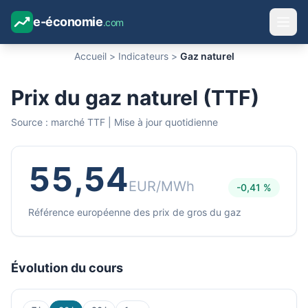
e-économie
.com
Accueil
>
Indicateurs
>
Gaz naturel
Prix du gaz naturel (TTF)
Source : marché TTF | Mise à jour quotidienne
55,54
EUR/MWh
-0,41 %
Référence européenne des prix de gros du gaz
Évolution du cours