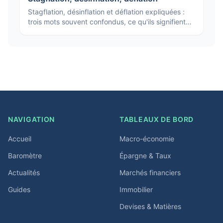
Stagflation, désinflation et déflation expliquées :
trois mots souvent confondus, ce qu'ils signifient
vraiment et pourquoi ils n'appellent pas les mêmes
réponses.
NAVIGATION
TABLEAUX DE BORD
Accueil
Macro-économie
Baromètre
Épargne & Taux
Actualités
Marchés financiers
Guides
Immobilier
Devises & Matières