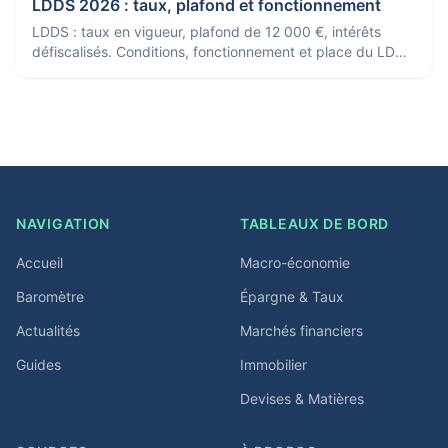
LDDS 2026 : taux, plafond et fonctionnement
LDDS : taux en vigueur, plafond de 12 000 €, intérêts
défiscalisés. Conditions, fonctionnement et place du LDDS
face au Livret A.
NAVIGATION
TABLEAUX DE BORD
Accueil
Macro-économie
Baromètre
Épargne & Taux
Actualités
Marchés financiers
Guides
Immobilier
Devises & Matières