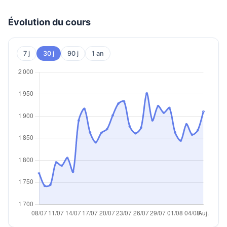
Évolution du cours
7 j
30 j
90 j
1 an