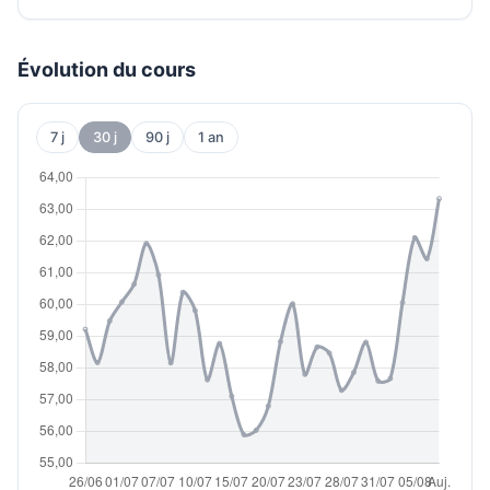
Évolution du cours
7 j
30 j
90 j
1 an