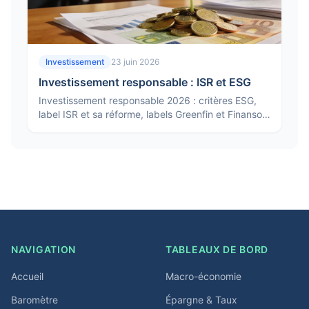
Investissement
23 juin 2026
Investissement responsable : ISR et ESG
Investissement responsable 2026 : critères ESG,
label ISR et sa réforme, labels Greenfin et Finansol,
classification SFDR et comment investir sans
greenwashing.
NAVIGATION
TABLEAUX DE BORD
Accueil
Macro-économie
Baromètre
Épargne & Taux