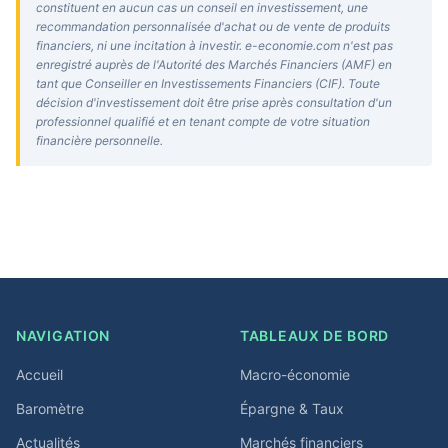
constituent en aucun cas un conseil en investissement, une
recommandation personnalisée d'achat ou de vente de produits
financiers, ni une incitation à investir. e-economie.com n'est pas
enregistré auprès de l'Autorité des Marchés Financiers (AMF) en
tant que Conseiller en Investissements Financiers (CIF). Toute
décision d'investissement doit être prise après consultation d'un
professionnel qualifié et en tenant compte de votre situation
financière personnelle.
NAVIGATION
TABLEAUX DE BORD
Accueil
Macro-économie
Baromètre
Épargne & Taux
Actualités
Marchés financiers