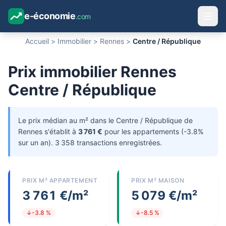
e-économie
.com
Accueil
>
Immobilier
>
Rennes
>
Centre / République
Prix immobilier Rennes
Centre / République
Le prix médian au m² dans le Centre / République de
Rennes s'établit à
3 761 €
pour les appartements (-3.8%
sur un an). 3 358 transactions enregistrées.
PRIX M² APPARTEMENT
PRIX M² MAISON
3 761 €/m²
5 079 €/m²
↓-3.8 %
↓-8.5 %