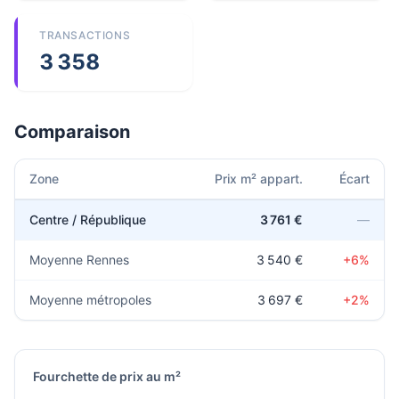
TRANSACTIONS
3 358
Comparaison
Zone
Prix m² appart.
Écart
Centre / République
3 761 €
—
Moyenne Rennes
3 540 €
+6%
Moyenne métropoles
3 697 €
+2%
Fourchette de prix au m²