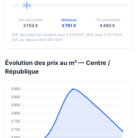
25e percentile
Médiane
75e percentile
3 159 €
3 761 €
4 480 €
25% des biens se vendent sous 3 159 €/m², 50% sous 3 761 €/m²,
25% au-dessus de 4 480 €/m².
Évolution des prix au m² — Centre /
République