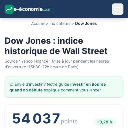
e-économie
.com
Accueil
>
Indicateurs
>
Dow Jones
Dow Jones : indice
historique de Wall Street
Source : Yahoo Finance | Mise à jour pendant les heures
d'ouverture (15h30-22h heure de Paris)
📈 Envie d'investir ? Notre guide
investir en Bourse
quand on débute
explique comment vous lancer.
54 037
points
+0,28 %