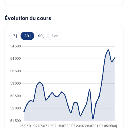
Évolution du cours
7 j
30 j
90 j
1 an