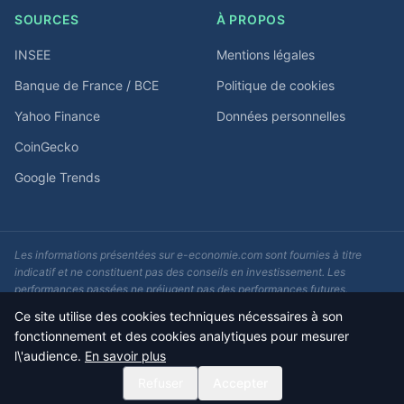
SOURCES
À PROPOS
INSEE
Mentions légales
Banque de France / BCE
Politique de cookies
Yahoo Finance
Données personnelles
CoinGecko
Google Trends
Les informations présentées sur e-economie.com sont fournies à titre
indicatif et ne constituent pas des conseils en investissement. Les
performances passées ne préjugent pas des performances futures.
Consultez un conseiller financier avant toute décision d'investissement.
Ce site utilise des cookies techniques nécessaires à son
fonctionnement et des cookies analytiques pour mesurer
© 2026 e-economie.com - F5Media. Tous droits réservés.
l\'audience.
En savoir plus
Données actualisées quotidiennement
Refuser
Accepter
Impact-Site-Verification: c181dc67-eebf-4786-a751-e55594096f6f