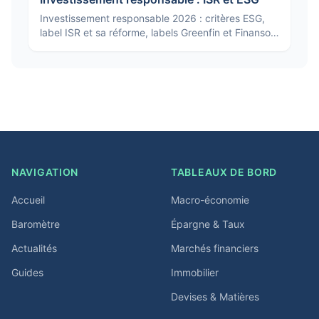
Investissement responsable 2026 : critères ESG,
label ISR et sa réforme, labels Greenfin et Finansol,
classification SFDR et comment investir sans
greenwashing.
NAVIGATION
TABLEAUX DE BORD
Accueil
Macro-économie
Baromètre
Épargne & Taux
Actualités
Marchés financiers
Guides
Immobilier
Devises & Matières