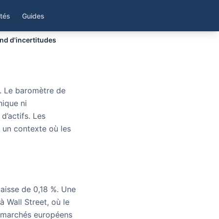
ralisé
ités
Guides
nd d'incertitudes
é. Le baromètre de
nique ni
d’actifs. Les
 un contexte où les
baisse de 0,18 %. Une
 Wall Street, où le
s marchés européens