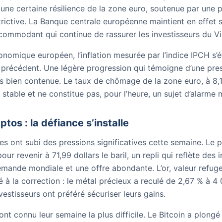
e une certaine résilience de la zone euro, soutenue par une 
rictive. La Banque centrale européenne maintient en effet s
commodant qui continue de rassurer les investisseurs du Vi
nomique européen, l’inflation mesurée par l’indice IPCH s’ét
 précédent. Une légère progression qui témoigne d’une press
s bien contenue. Le taux de chômage de la zone euro, à 8,
 stable et ne constitue pas, pour l’heure, un sujet d’alarme 
yptos : la défiance s’installe
s ont subi des pressions significatives cette semaine. Le p
ur revenir à 71,99 dollars le baril, un repli qui reflète des 
emande mondiale et une offre abondante. L’or, valeur refuge
à la correction : le métal précieux a reculé de 2,67 % à 4 0
vestisseurs ont préféré sécuriser leurs gains.
t connu leur semaine la plus difficile. Le Bitcoin a plongé