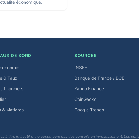
'actualité économique.
AUX DE BORD
SOURCES
économie
INSEE
e & Taux
Banque de France / BCE
 financiers
Yahoo Finance
ier
CoinGecko
s & Matières
Google Trends
s à titre indicatif et ne constituent pas des conseils en investissement. Les p