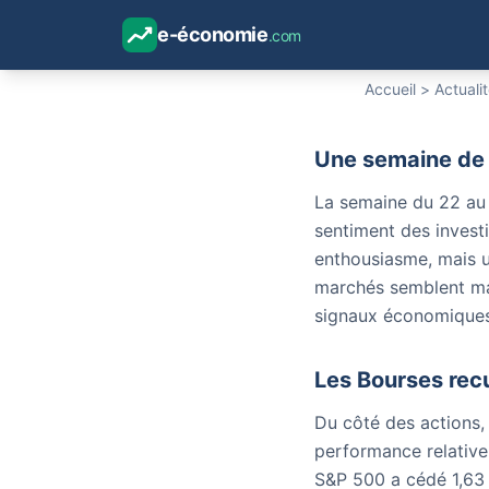
Marchés s
sur fond 
e-économie
.com
Accueil
>
Actuali
Une semaine de
La semaine du 22 au 
sentiment des investi
enthousiasme, mais u
marchés semblent ma
signaux économiques 
Les Bourses recu
Du côté des actions,
performance relative 
S&P 500 a cédé 1,63 