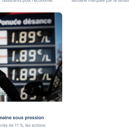
x rassurants pour l'économie.
semaine marquée par la tensio
emaine sous pression
 près de 11 %, les actions