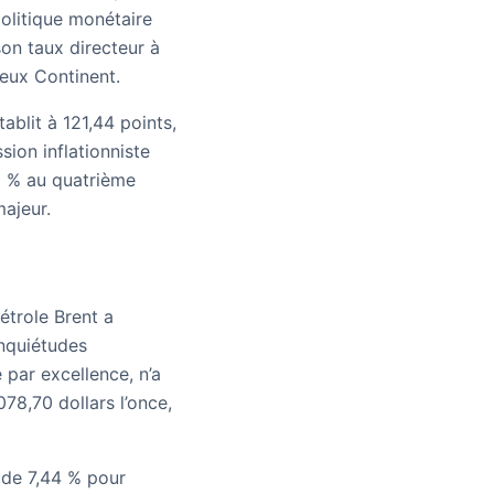
politique monétaire
on taux directeur à
eux Continent.
ablit à 121,44 points,
ion inflationniste
1 % au quatrième
majeur.
étrole Brent a
inquiétudes
 par excellence, n’a
78,70 dollars l’once,
 de 7,44 % pour