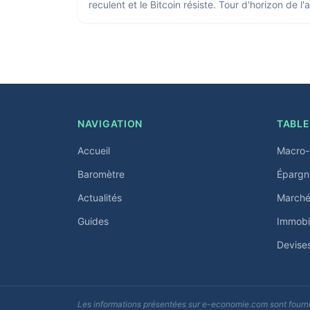
reculent et le Bitcoin résiste. Tour d'horizon de l
NAVIGATION
TABLE
Accueil
Macro-
Baromètre
Épargn
Actualités
Marchés
Guides
Immobil
Devise
Les informations présentées sur e-economie.com sont fournie