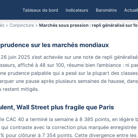
ous pression : repli géné
d'incertitudes
Tableaux de bord
Indicateurs
Baromètre
Actual
tés
>
Conjoncture
>
Marchés sous pression : repli généralisé sur fo
 prudence sur les marchés mondiaux
26 juin 2025 s’est achevée sur une note de repli généralis
sseurs, affiché à 48 sur 100, résume bien l’ambiance : ni pa
ne prudence palpable qui a pesé sur la plupart des classes 
rquer une pause après plusieurs semaines de hausse, dans
restent mitigés.
lent, Wall Street plus fragile que Paris
 le CAC 40 a terminé la semaine à 8 385 points, en légère 
qui contraste avec la correction plus marquée enregistrée à
% pour clôturer à 7 354 points. Cette divergence entre le