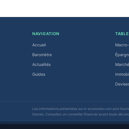
NAVIGATION
TABLE
Accueil
Macro-
Baromètre
Épargn
Actualités
Marchés
Guides
Immobil
Devise
Les informations présentées sur e-economie.com sont fournie
futures. Consultez un conseiller financier avant toute décisi
© 2026 e-economie.com - F5Media. Tous droits réservés.