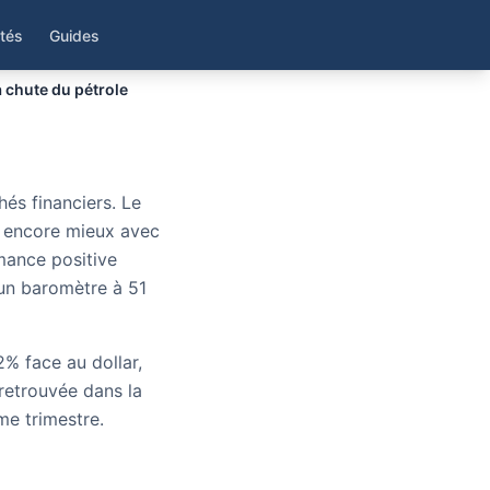
urs
ités
Guides
 chute du pétrole
és financiers. Le
t encore mieux avec
mance positive
 un baromètre à 51
% face au dollar,
retrouvée dans la
me trimestre.