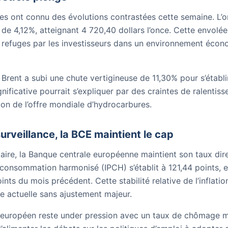
es ont connu des évolutions contrastées cette semaine. L’or
 de 4,12%, atteignant 4 720,40 dollars l’once. Cette envolé
 refuges par les investisseurs dans un environnement éco
e Brent a subi une chute vertigineuse de 11,30% pour s’établir
ignificative pourrait s’expliquer par des craintes de ralent
ion de l’offre mondiale d’hydrocarbures.
surveillance, la BCE maintient le cap
aire, la Banque centrale européenne maintient son taux dir
a consommation harmonisé (IPCH) s’établit à 121,44 points, 
ints du mois précédent. Cette stabilité relative de l’inflat
e actuelle sans ajustement majeur.
 européen reste under pression avec un taux de chômage m