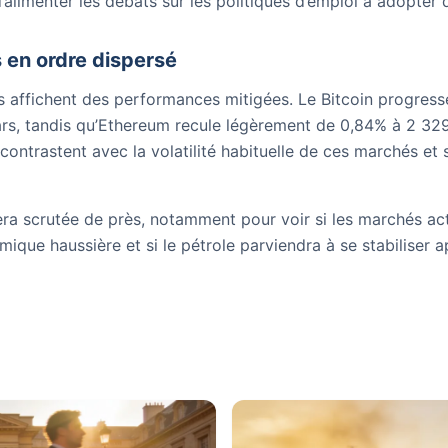
’alimenter les débats sur les politiques d’emploi à adopter 
en ordre dispersé
s affichent des performances mitigées. Le Bitcoin progre
rs, tandis qu’Ethereum recule légèrement de 0,84% à 2 329
contrastent avec la volatilité habituelle de ces marchés et
era scrutée de près, notamment pour voir si les marchés ac
ique haussière et si le pétrole parviendra à se stabiliser a