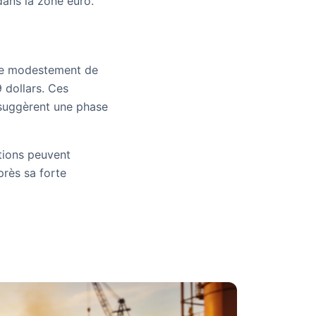
dans la zone euro.
sse modestement de
 dollars. Ces
 suggèrent une phase
tions peuvent
près sa forte