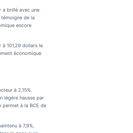
 a brillé avec une
e témoigne de la
nomique encore
 à 101,29 dollars le
issement économique
ecteur à 2,15%.
en légère hausse par
ion permet à la BCE de
aintenu à 7,9%,