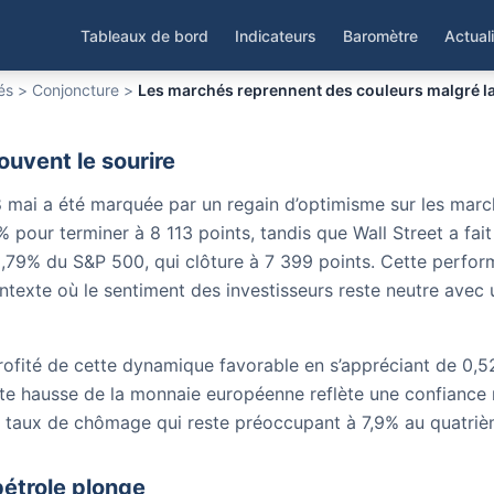
hés reprennent des coule
 chute du pétrole
Tableaux de bord
Indicateurs
Baromètre
Actual
és
>
Conjoncture
>
Les marchés reprennent des couleurs malgré la
ouvent le sourire
 mai a été marquée par un regain d’optimisme sur les march
 pour terminer à 8 113 points, tandis que Wall Street a fai
,79% du S&P 500, qui clôture à 7 399 points. Cette perfor
ontexte où le sentiment des investisseurs reste neutre avec
rofité de cette dynamique favorable en s’appréciant de 0,52
ette hausse de la monnaie européenne reflète une confiance 
 taux de chômage qui reste préoccupant à 7,9% au quatriè
 pétrole plonge