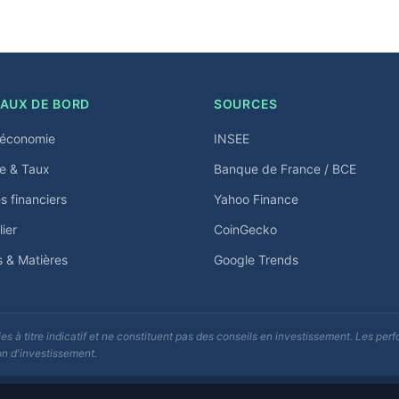
AUX DE BORD
SOURCES
économie
INSEE
e & Taux
Banque de France / BCE
 financiers
Yahoo Finance
ier
CoinGecko
s & Matières
Google Trends
s à titre indicatif et ne constituent pas des conseils en investissement. Les p
on d'investissement.