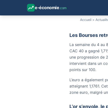
Les marc
malgré la
e-économie
.com
Accueil
>
Actualit
Les Bourses retr
La semaine du 4 au 8
CAC 40 a gagné 1,71%
une progression de 2
intervient dans un c
points sur 100.
L’euro a également p
atteignant 1,1761. C
zone euro, malgré un
L’or s’envole, le